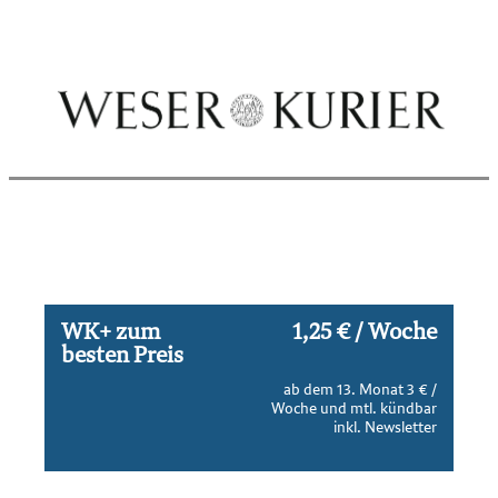
Sprung-
Navigation
Springe
direkt
zu:
Header
Inhalt
Footer
WK+ zum
1,25 € / Woche
besten Preis
ab dem 13. Monat 3 € /
Woche und mtl. kündbar
inkl. Newsletter